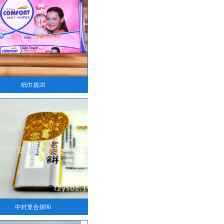
纸巾袋28
中封复合袋96