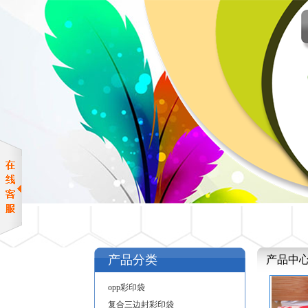
产品分类
产品中
opp彩印袋
复合三边封彩印袋